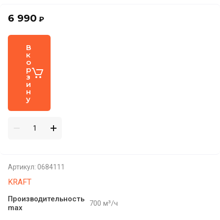
6 990
₽
В
к
о
р
з
и
н
у
Артикул:
0684111
KRAFT
Производительность
700 м³/ч
max