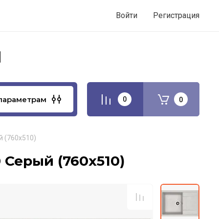
Войти
Регистрация
И
параметрам
0
0
й (760х510)
 Серый (760х510)