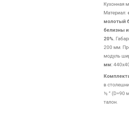
Кухонная 
Материал:
молотый б
белизны и
20%.
Габар
200 мм. Пр
модуль ши
мм:
440х4
Комплекта
в столешни
½ ” (D=90 
талон.