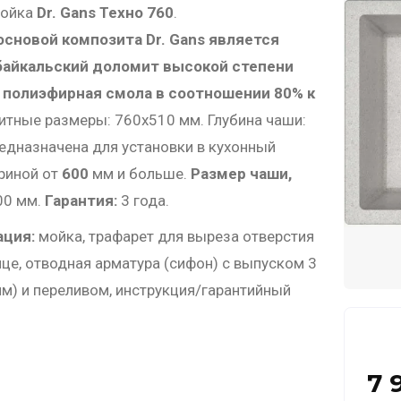
мойка
Dr. Gans Техно 760
.
основой композита Dr. Gans является
айкальский доломит высокой степени
 полиэфирная смола в соотношении 80% к
итные размеры: 760х510 мм. Глубина чаши:
едназначена для установки в кухонный
риной от
600
мм и больше.
Размер чаши,
00 мм.
Гарантия:
3 года.
ция:
мойка, трафарет для выреза отверстия
це, отводная арматура (сифон) с выпуском 3
мм) и переливом, инструкция/гарантийный
7 