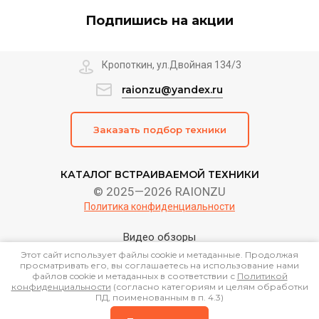
Подпишись на акции
Кропоткин, ул.Двойная 134/3
raionzu@yandex.ru
Заказать подбор техники
КАТАЛОГ ВСТРАИВАЕМОЙ ТЕХНИКИ
© 2025—2026 RAIONZU
Политика конфиденциальности
Видео обзоры
Этот сайт использует файлы cookie и метаданные. Продолжая
просматривать его, вы соглашаетесь на использование нами
Поддержка.
файлов cookie и метаданных в соответствии с
Политикой
Разработка сайтов
в
конфиденциальности
(согласно категориям и целям обработки
Megagroup.
ПД, поименованным в п. 4.3)